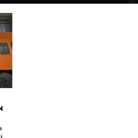
N
ê
Mỹ