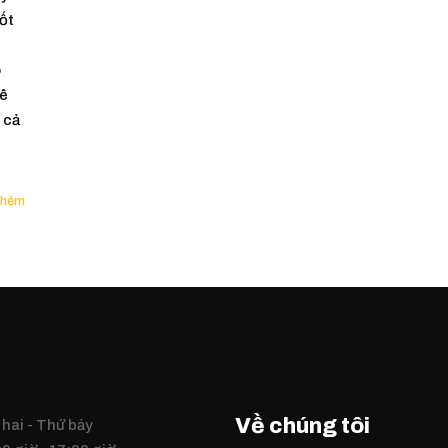
ốt
o
uê
 cả
Về chúng tôi
hai - Thứ bảy