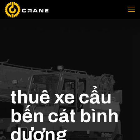
thuê xe cẩu
bến cát bình
dương