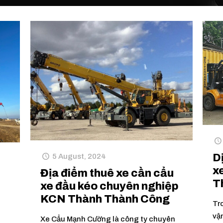
D
5 August, 2024
x
Địa điểm thuê xe cần cẩu
T
xe đầu kéo chuyên nghiệp
KCN Thành Thành Công
Tr
vậ
Xe Cẩu Mạnh Cường là công ty chuyên