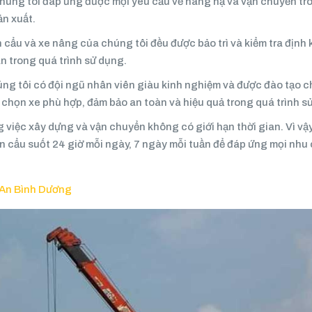
chúng tôi đáp ứng được mọi yêu cầu về nâng hạ và vận chuyển tr
ản xuất.
cẩu và xe nâng của chúng tôi đều được bảo trì và kiểm tra định 
n trong quá trình sử dụng.
ng tôi có đội ngũ nhân viên giàu kinh nghiệm và được đào tạo 
a chọn xe phù hợp, đảm bảo an toàn và hiệu quả trong quá trình s
 việc xây dựng và vận chuyển không có giới hạn thời gian. Vì vậy
n cẩu suốt 24 giờ mỗi ngày, 7 ngày mỗi tuần để đáp ứng mọi nhu
ĩ An Bình Dương