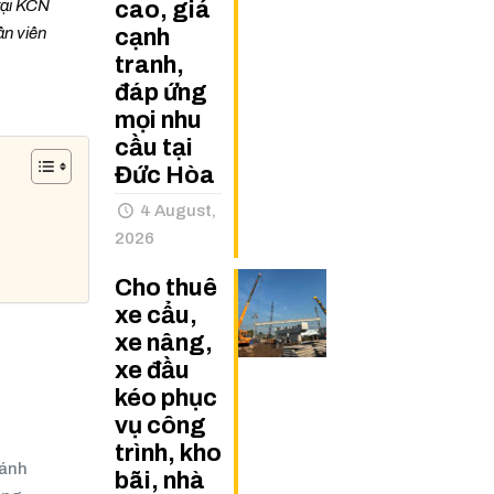
cao, giá
tại KCN
cạnh
ân viên
tranh,
đáp ứng
mọi nhu
cầu tại
Đức Hòa
4 August,
2026
Cho thuê
xe cẩu,
xe nâng,
xe đầu
kéo phục
vụ công
trình, kho
bánh
bãi, nhà