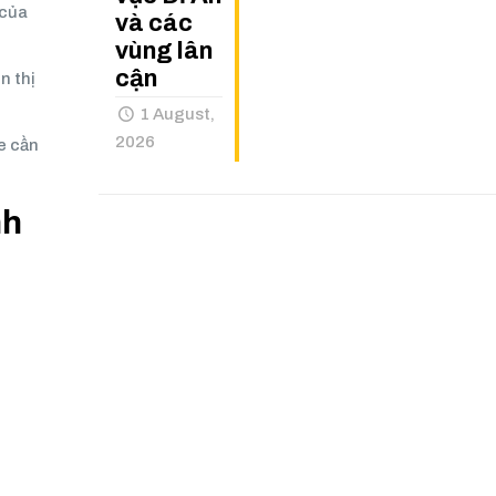
 của
và các
vùng lân
cận
n thị
1 August,
2026
xe cần
nh