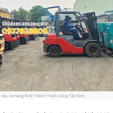
ần cẩu, xe nâng KCN Thành Thành Công Tây Ninh