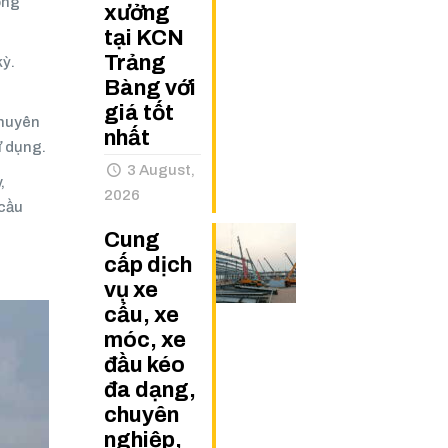
ong
xưởng
tại KCN
Trảng
kỳ.
Bàng với
giá tốt
chuyên
nhất
ử dụng.
3 August,
,
2026
 cầu
Cung
cấp dịch
vụ xe
cẩu, xe
móc, xe
đầu kéo
đa dạng,
chuyên
nghiệp,