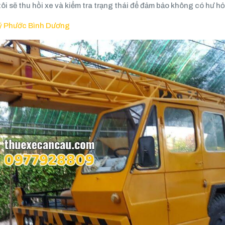
i sẽ thu hồi xe và kiểm tra trạng thái để đảm bảo không có hư h
Mỹ Phước Bình Dương