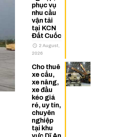
phục vụ
nhu cầu
vận tải
tại KCN
Đất Cuốc
2 August,
2026
Cho thuê
xe cẩu,
xe nâng,
xe đầu
kéo giá
rẻ, uy tín,
chuyên
nghiệp
tại khu
vực Dĩ An