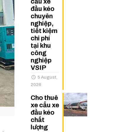
cẩu xe
đầu kéo
chuyên
nghiệp,
tiết kiệm
chi phí
tại khu
công
nghiệp
VSIP
5 August,
2026
Cho thuê
xe cẩu xe
đầu kéo
chất
lượng