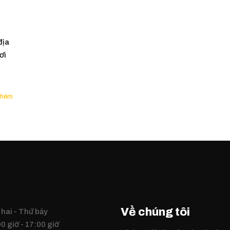
địa
ơi
Về chúng tôi
hai - Thứ bảy
0 giờ - 17:00 giờ