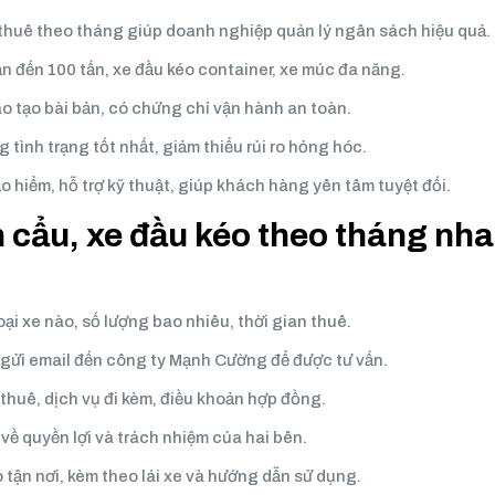
 thuê theo tháng giúp doanh nghiệp quản lý ngân sách hiệu quả.
ấn đến 100 tấn, xe đầu kéo container, xe múc đa năng.
o tạo bài bản, có chứng chỉ vận hành an toàn.
 tình trạng tốt nhất, giảm thiểu rủi ro hỏng hóc.
ảo hiểm, hỗ trợ kỹ thuật, giúp khách hàng yên tâm tuyệt đối.
n cẩu, xe đầu kéo theo tháng nh
ại xe nào, số lượng bao nhiêu, thời gian thuê.
c gửi email đến công ty Mạnh Cường để được tư vấn.
 thuê, dịch vụ đi kèm, điều khoản hợp đồng.
về quyền lợi và trách nhiệm của hai bên.
 tận nơi, kèm theo lái xe và hướng dẫn sử dụng.