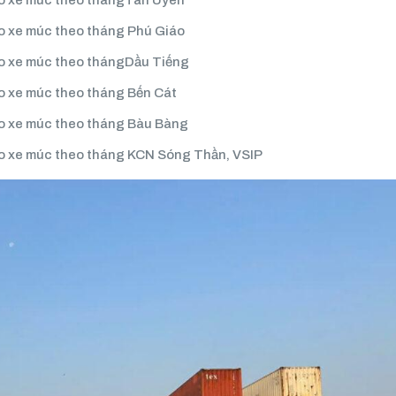
kéo xe múc theo thángTân Uyên
éo xe múc theo tháng Phú Giáo
éo xe múc theo thángDầu Tiếng
éo xe múc theo tháng Bến Cát
éo xe múc theo tháng Bàu Bàng
éo xe múc theo tháng KCN Sóng Thần, VSIP