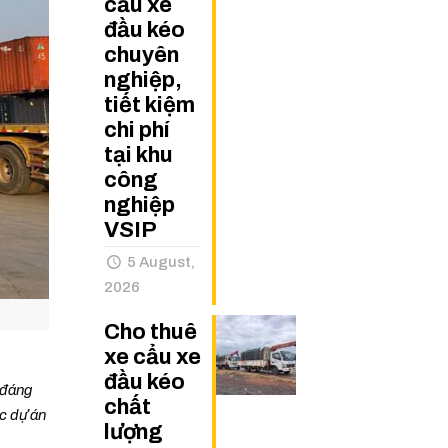
cẩu xe
đầu kéo
chuyên
nghiệp,
tiết kiệm
chi phí
tại khu
công
nghiệp
VSIP
5 August,
2026
Cho thuê
xe cẩu xe
đầu kéo
 đáng
chất
ác dự án
lượng