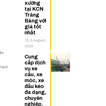
xưởng
tại KCN
Trảng
Bàng với
giá tốt
nhất
3 August,
2026
iên
Cung
cấp dịch
khách
vụ xe
cẩu, xe
móc, xe
đầu kéo
đa dạng,
chuyên
nghiệp,