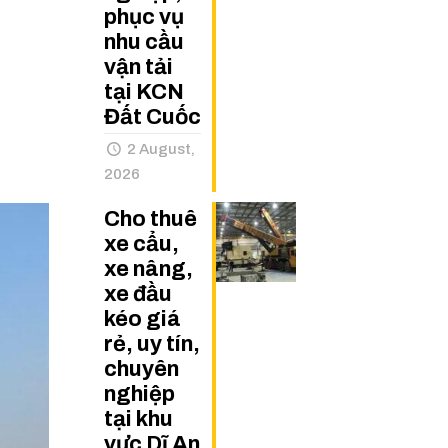
phục vụ
nhu cầu
vận tải
tại KCN
Đất Cuốc
2 August,
2026
Cho thuê
xe cẩu,
xe nâng,
xe đầu
kéo giá
rẻ, uy tín,
chuyên
nghiệp
tại khu
vực Dĩ An