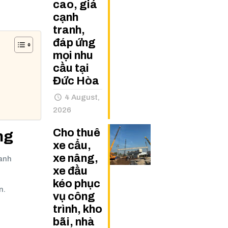
cao, giá
cạnh
tranh,
đáp ứng
mọi nhu
cầu tại
Đức Hòa
4 August,
2026
Cho thuê
ng
xe cẩu,
xe nâng,
oanh
xe đầu
kéo phục
n.
vụ công
trình, kho
bãi, nhà