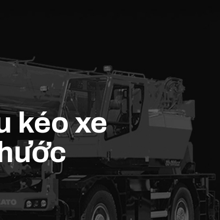
u kéo xe
Phước