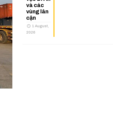
và các
vùng lân
cận
1 August,
2026