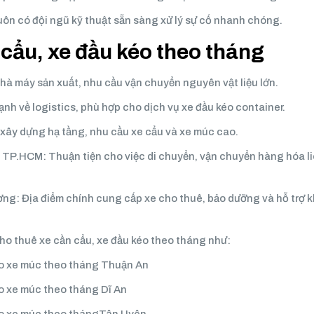
luôn có đội ngũ kỹ thuật sẵn sàng xử lý sự cố nhanh chóng.
 cẩu, xe đầu kéo theo tháng
hà máy sản xuất, nhu cầu vận chuyển nguyên vật liệu lớn.
nh về logistics, phù hợp cho dịch vụ xe đầu kéo container.
xây dựng hạ tầng, nhu cầu xe cẩu và xe múc cao.
 TP.HCM: Thuận tiện cho việc di chuyển, vận chuyển hàng hóa l
ờng: Địa điểm chính cung cấp xe cho thuê, bảo dưỡng và hỗ trợ 
ho thuê xe cần cẩu, xe đầu kéo theo tháng như:
éo xe múc theo tháng Thuận An
éo xe múc theo tháng Dĩ An