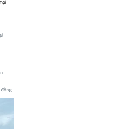
 mọi
ại
ận
p đồng.