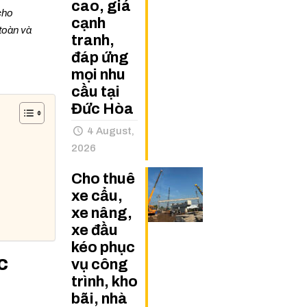
cao, giá
cho
cạnh
 toàn và
tranh,
đáp ứng
mọi nhu
cầu tại
Đức Hòa
4 August,
2026
Cho thuê
xe cẩu,
xe nâng,
xe đầu
kéo phục
c
vụ công
trình, kho
bãi, nhà