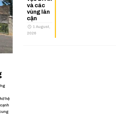
và các
vùng lân
cận
1 August,
2026
g
ơng
n
nhờ hệ
 cạnh
 cung