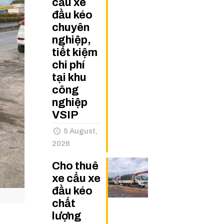
cẩu xe
đầu kéo
chuyên
nghiệp,
tiết kiệm
chi phí
tại khu
công
nghiệp
VSIP
5 August,
2026
Cho thuê
xe cẩu xe
đầu kéo
chất
lượng