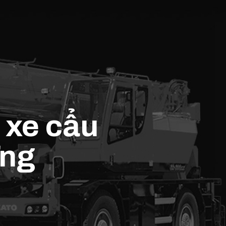
 xe cẩu
ơng