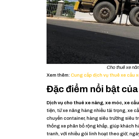
Cho thuê xe nân
Xem thêm:
Cung cấp dịch vụ thuê xe cẩu 
Đặc điểm nổi bật của
Dịch vụ cho thuê xe nâng, xe móc, xe cẩu
tiện, từ xe nâng hàng nhiều tải trọng, xe 
chuyển container, hàng siêu trường siêu 
thống xe phân bổ rộng khắp, giúp khách hà
tranh, với nhiều gói linh hoạt theo giờ, ng