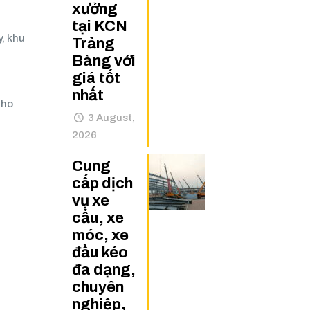
xưởng
tại KCN
, khu
Trảng
Bàng với
giá tốt
nhất
cho
3 August,
2026
Cung
cấp dịch
vụ xe
cẩu, xe
móc, xe
đầu kéo
đa dạng,
chuyên
nghiệp,