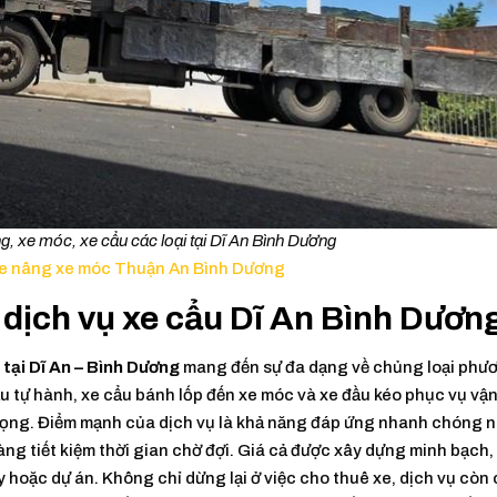
g, xe móc, xe cẩu các loại tại Dĩ An Bình Dương
xe nâng xe móc Thuận An Bình Dương
 dịch vụ xe cẩu Dĩ An Bình Dươn
 tại Dĩ An – Bình Dương
mang đến sự đa dạng về chủng loại phư
cẩu tự hành, xe cẩu bánh lốp đến xe móc và xe đầu kéo phục vụ vậ
trọng. Điểm mạnh của dịch vụ là khả năng đáp ứng nhanh chóng 
ng tiết kiệm thời gian chờ đợi. Giá cả được xây dựng minh bạch,
ày hoặc dự án. Không chỉ dừng lại ở việc cho thuê xe, dịch vụ còn