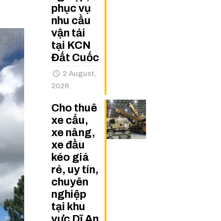
phục vụ
nhu cầu
vận tải
tại KCN
Đất Cuốc
2 August,
2026
Cho thuê
xe cẩu,
xe nâng,
xe đầu
kéo giá
rẻ, uy tín,
chuyên
nghiệp
tại khu
vực Dĩ An