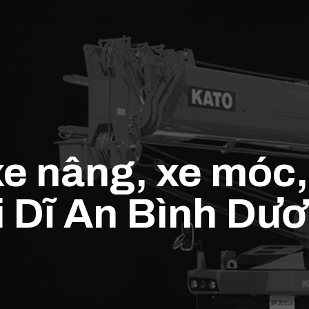
e nâng, xe móc,
ại Dĩ An Bình Dư