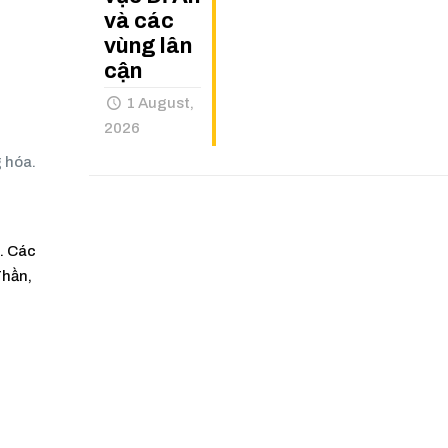
và các
vùng lân
cận
1 August,
2026
g hóa.
. Các
Thần,