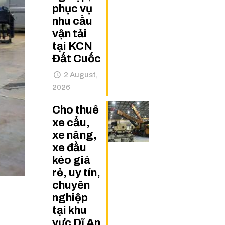
phục vụ
nhu cầu
vận tải
tại KCN
Đất Cuốc
2 August,
2026
Cho thuê
xe cẩu,
xe nâng,
xe đầu
kéo giá
rẻ, uy tín,
chuyên
u
nghiệp
tại khu
vực Dĩ An