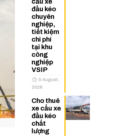
cẩu xe
đầu kéo
chuyên
nghiệp,
tiết kiệm
chi phí
tại khu
công
nghiệp
VSIP
5 August,
2026
Cho thuê
xe cẩu xe
đầu kéo
chất
lượng