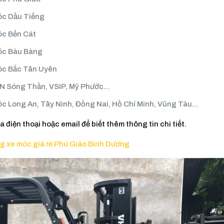
óc Dầu Tiếng
óc Bến Cát
móc Bàu Bàng
móc Bắc Tân Uyên
KCN Sóng Thần, VSIP, Mỹ Phước…
óc Long An, Tây Ninh, Đồng Nai, Hồ Chí Minh, Vũng Tàu…
 điện thoại hoặc email để biết thêm thông tin chi tiết.
g xe móc giá rẻ Phú Giáo Bình Dương