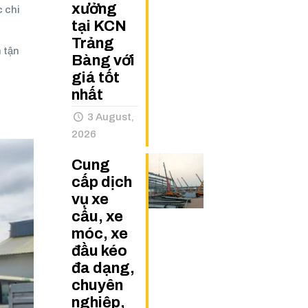
xưởng
c chi
tại KCN
Trảng
 tận
Bàng với
giá tốt
nhất
3 August,
2026
Cung
cấp dịch
vụ xe
cẩu, xe
móc, xe
đầu kéo
đa dạng,
chuyên
nghiệp,