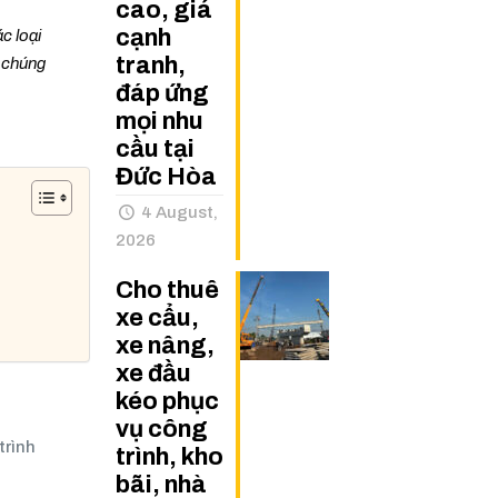
cao, giá
cạnh
c loại
tranh,
a chúng
đáp ứng
mọi nhu
cầu tại
Đức Hòa
4 August,
2026
Cho thuê
xe cẩu,
xe nâng,
xe đầu
kéo phục
vụ công
trình
trình, kho
bãi, nhà