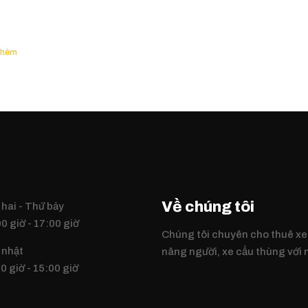
Về chúng tôi
hai - Thứ bảy
0 giờ - 17:00 giờ
Chúng tôi chuyên cho thuê xe
 nhật
nâng người, xe cẩu thùng với
0 giờ - 15:00 giờ