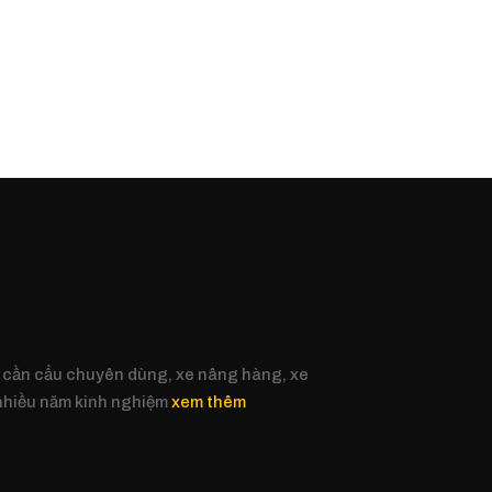
 cần cẩu chuyên dùng, xe nâng hàng, xe
 nhiều năm kinh nghiệm
xem thêm