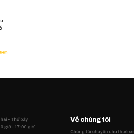
ác
ố
Về chúng tôi
hai - Thứ bảy
0 giờ - 17:00 giờ
Chúng tôi chuyên cho thuê xe