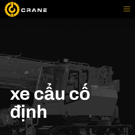
xe cẩu cố
định