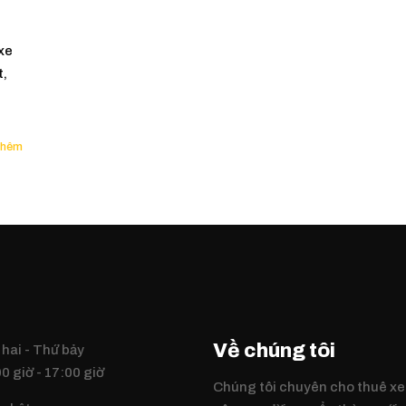
xe
t,
Về chúng tôi
hai - Thứ bảy
0 giờ - 17:00 giờ
Chúng tôi chuyên cho thuê xe