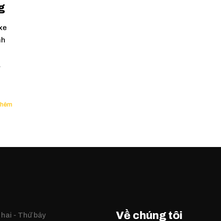
g
 xe
nh
à
Về chúng tôi
hai - Thứ bảy