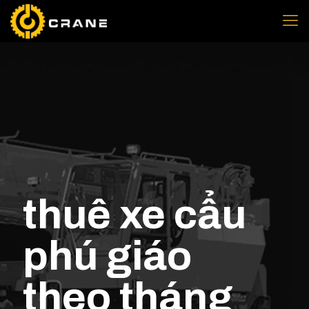
thuê xe cẩu
phú giáo
theo tháng