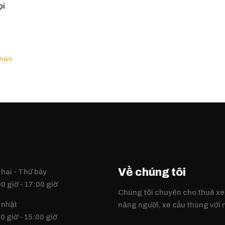
ọi
Về chúng tôi
hai - Thứ bảy
0 giờ - 17:00 giờ
Chúng tôi chuyên cho thuê xe
 nhật
nâng người, xe cẩu thùng với
0 giờ - 15:00 giờ