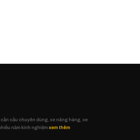
 cần cẩu chuyên dùng, xe nâng hàng, xe
 nhiều năm kinh nghiệm
xem thêm