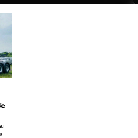
ớc
ầu
a