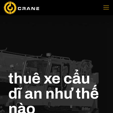
thuê xe cẩu
dĩ an như thế
nào