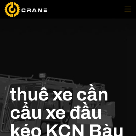
thuê xe cần
cẩu xe đầu
kéo KCN Bàu