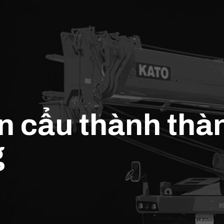
ần cẩu thành thà
g