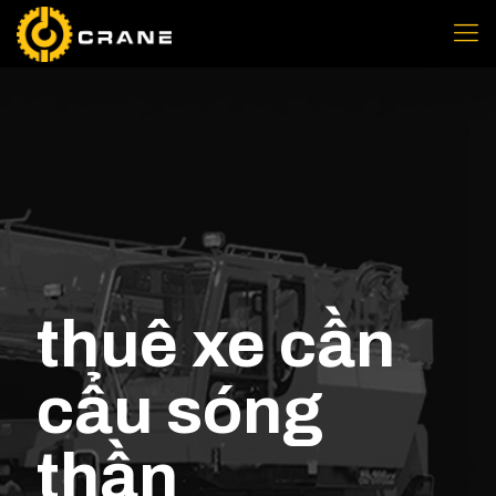
thuê xe cần
cẩu sóng
thần