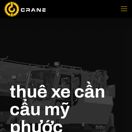
thuê xe cần
cẩu mỹ
phước