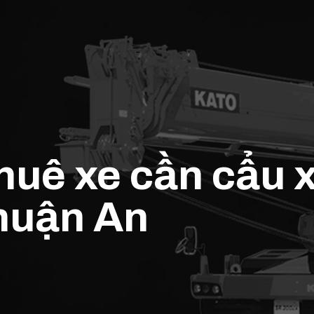
thuê xe cần cẩu 
huận An