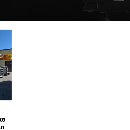
xe
An