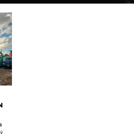
N
ê
Mỹ