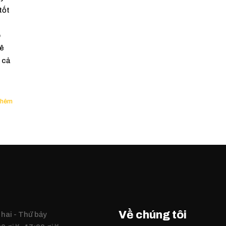
tốt
o
uê
 cả
Về chúng tôi
hai - Thứ bảy