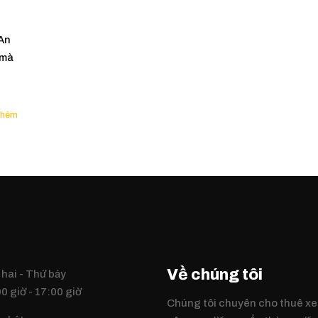
 An
 mà
Về chúng tôi
hai - Thứ bảy
0 giờ - 17:00 giờ
Chúng tôi chuyên cho thuê xe