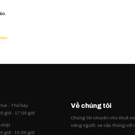
áo.
Về chúng tôi
hai - Thứ bảy
0 giờ - 17:00 giờ
Chúng tôi chuyên cho thuê xe
 nhật
nâng người, xe cẩu thùng với
0 giờ - 15:00 giờ