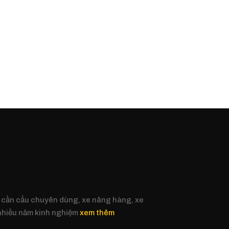
 cần cẩu chuyên dùng, xe nâng hàng, xe
 nhiều năm kinh nghiệm
xem thêm