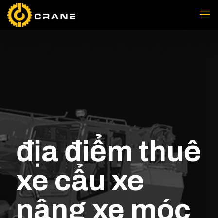
địa điểm thuê
xe cẩu xe
nâng xe móc