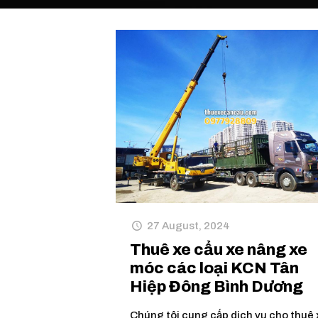
27 August, 2024
Thuê xe cẩu xe nâng xe
móc các loại KCN Tân
Hiệp Đông Bình Dương
Chúng tôi cung cấp dịch vụ cho thuê 