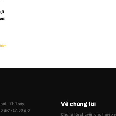
ngũ
cam
Về chúng tôi
hai - Thứ bảy
0 giờ - 17:00 giờ
Chúng tôi chuyên cho thuê xe