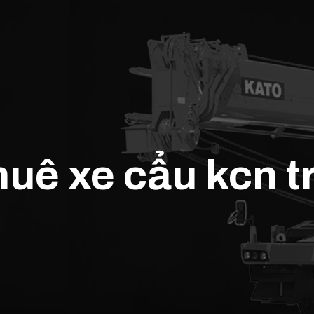
huê xe cẩu kcn 