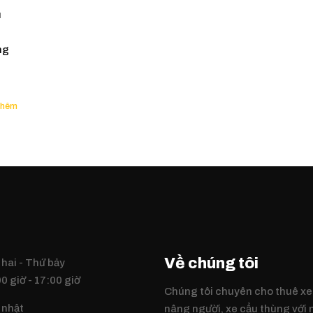
ũ
ng
Về chúng tôi
hai - Thứ bảy
0 giờ - 17:00 giờ
Chúng tôi chuyên cho thuê xe
 nhật
nâng người, xe cẩu thùng với