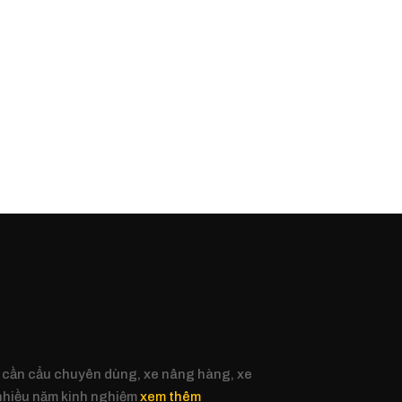
 cần cẩu chuyên dùng, xe nâng hàng, xe
 nhiều năm kinh nghiệm
xem thêm