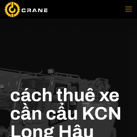
cách thuê xe
cần cẩu KCN
Long Hậu