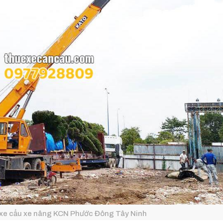
 xe cẩu xe nâng KCN Phước Đông Tây Ninh