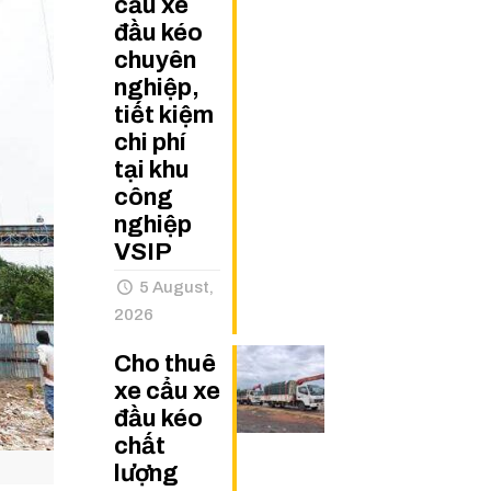
cẩu xe
đầu kéo
chuyên
nghiệp,
tiết kiệm
chi phí
tại khu
công
nghiệp
VSIP
5 August,
2026
Cho thuê
xe cẩu xe
đầu kéo
chất
lượng