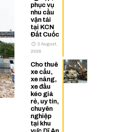
phục vụ
nhu cầu
vận tải
tại KCN
Đất Cuốc
2 August,
2026
Cho thuê
xe cẩu,
xe nâng,
xe đầu
kéo giá
rẻ, uy tín,
chuyên
nghiệp
tại khu
vực Dĩ An