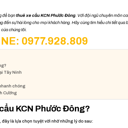
ng để bạn
thuê xe cẩu KCN Phước Đông
. Với đội ngũ chuyên môn ca
ang đến sự hài lòng cho mọi khách hàng. Hãy cùng tìm hiểu chi tiết qua b
 của chúng tôi.
NE: 0977.928.809
ng?
ại Tây Ninh
 nhanh chóng
ạnh Cường
e cẩu KCN Phước Đông?
g
, đây là lựa chọn tuyệt vời nhờ những lý do sau: