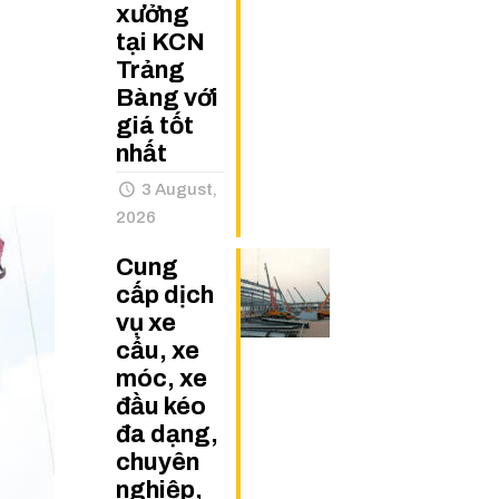
xưởng
tại KCN
Trảng
Bàng với
giá tốt
nhất
3 August,
2026
Cung
cấp dịch
vụ xe
cẩu, xe
móc, xe
đầu kéo
đa dạng,
chuyên
nghiệp,