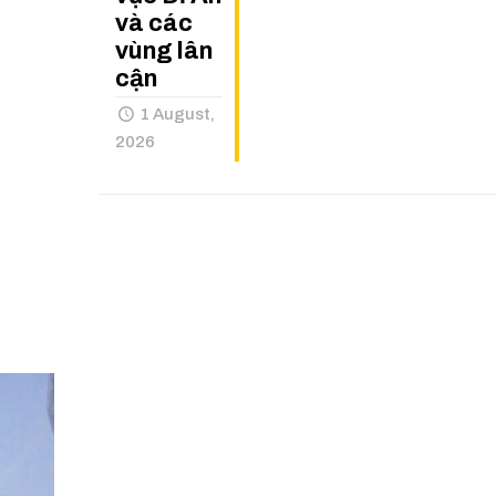
và các
vùng lân
cận
1 August,
2026