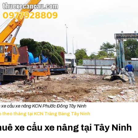
ê xe cẩu xe nâng KCN Phước Đông Tây Ninh
o theo tháng tại KCN Trảng Bàng Tây Ninh
huê xe cẩu xe nâng tại Tây Ninh