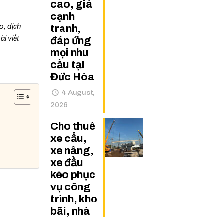
cao, giá
cạnh
o, dịch
tranh,
ài viết
đáp ứng
mọi nhu
cầu tại
Đức Hòa
4 August,
2026
Cho thuê
xe cẩu,
xe nâng,
xe đầu
kéo phục
vụ công
trình, kho
bãi, nhà