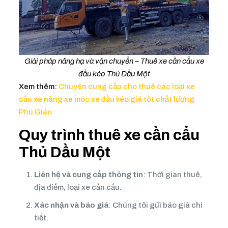
Giải pháp nâng hạ và vận chuyển – Thuê xe cần cẩu xe
đầu kéo Thủ Dầu Một
Xem thêm:
Chuyên cung cấp cho thuê các loại xe
cẩu xe nâng xe móc xe đầu kéo giá tốt chất lượng
Phú Giáo
Quy trình thuê xe cần cẩu
Thủ Dầu Một
Liên hệ và cung cấp thông tin
: Thời gian thuê,
địa điểm, loại xe cần cẩu.
Xác nhận và báo giá
: Chúng tôi gửi báo giá chi
tiết.