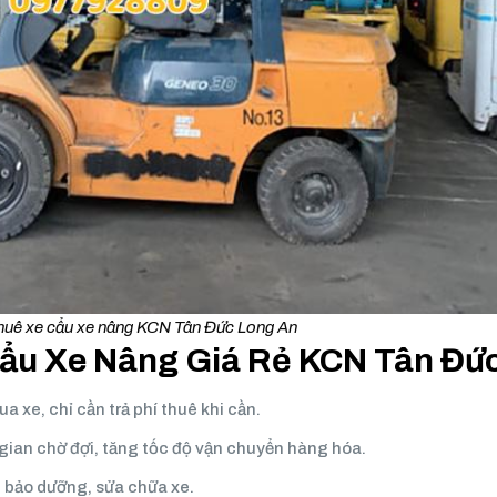
thuê xe cẩu xe nâng KCN Tân Đức Long An
 Cẩu Xe Nâng Giá Rẻ KCN Tân Đứ
a xe, chỉ cần trả phí thuê khi cần.
 gian chờ đợi, tăng tốc độ vận chuyển hàng hóa.
ệc bảo dưỡng, sửa chữa xe.