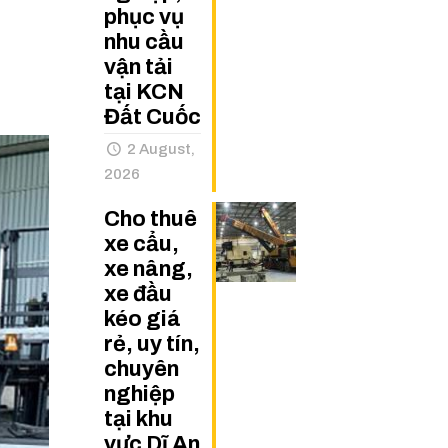
phục vụ
nhu cầu
vận tải
tại KCN
Đất Cuốc
2 August,
2026
Cho thuê
xe cẩu,
xe nâng,
xe đầu
kéo giá
rẻ, uy tín,
chuyên
nghiệp
tại khu
vực Dĩ An