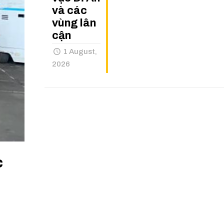
và các
vùng lân
cận
1 August,
2026
c