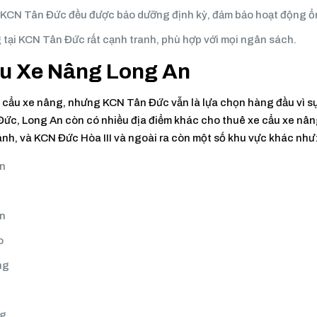
i KCN Tân Đức đều được bảo dưỡng định kỳ, đảm bảo hoạt động ổ
g tại KCN Tân Đức rất cạnh tranh, phù hợp với mọi ngân sách.
ẩu Xe Nâng Long An
e cẩu xe nâng, nhưng KCN Tân Đức vẫn là lựa chọn hàng đầu vì sự
Đức, Long An còn có nhiều địa điểm khác cho thuê xe cẩu xe nâ
, và KCN Đức Hòa III và ngoài ra còn một số khu vực khác như
An
ên
o
ng
ng