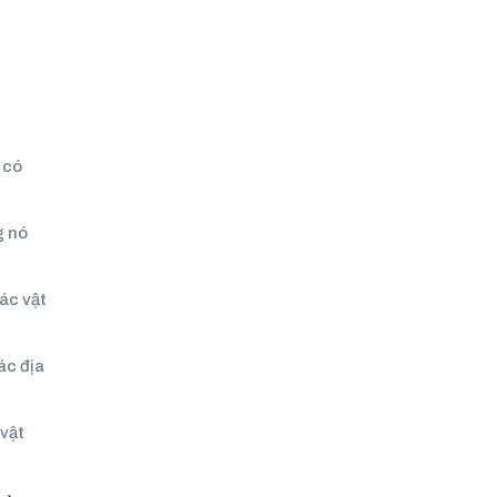
 có
g nó
các vật
ác địa
 vật