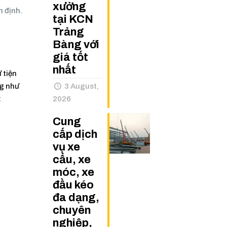
xưởng
n định.
tại KCN
Trảng
Bàng với
giá tốt
nhất
 tiện
ng như
3 August,
:
2026
Cung
cấp dịch
vụ xe
cẩu, xe
móc, xe
đầu kéo
đa dạng,
chuyên
nghiệp,