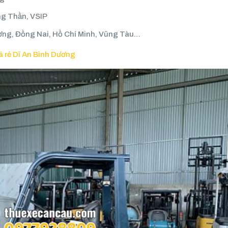
ng Thần, VSIP
ương, Đồng Nai, Hồ Chí Minh, Vũng Tàu…
á rẻ Dĩ An Bình Dương