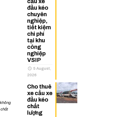
cẩu xe
đầu kéo
chuyên
nghiệp,
tiết kiệm
chi phí
tại khu
công
nghiệp
VSIP
5 August,
2026
Cho thuê
xe cẩu xe
đầu kéo
a không
chất
 chất
lượng