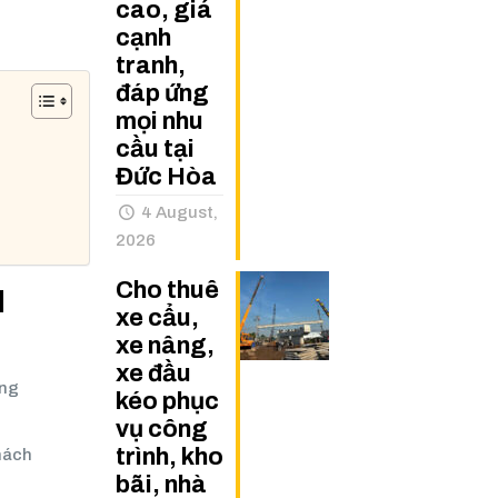
cao, giá
cạnh
tranh,
đáp ứng
mọi nhu
cầu tại
Đức Hòa
4 August,
2026
Cho thuê
N
xe cẩu,
xe nâng,
xe đầu
àng
kéo phục
vụ công
trình, kho
khách
bãi, nhà