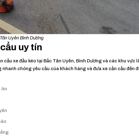
c Tân Uyên Bình Dương
cẩu uy tín
n cẩu xe đầu kéo tại Bắc Tân Uyên, Bình Dương và các khu vực l
p ứng nhanh chóng yêu cầu của khách hàng và đưa xe cần cẩu đến 
n An
Uyên
iáo
iếng