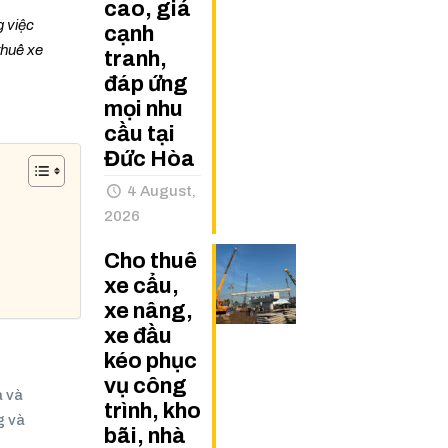
cao, giá
g việc
cạnh
thuê xe
tranh,
đáp ứng
mọi nhu
cầu tại
Đức Hòa
4 August,
2026
Cho thuê
xe cẩu,
xe nâng,
xe đầu
kéo phục
vụ công
a và
trình, kho
g và
bãi, nhà