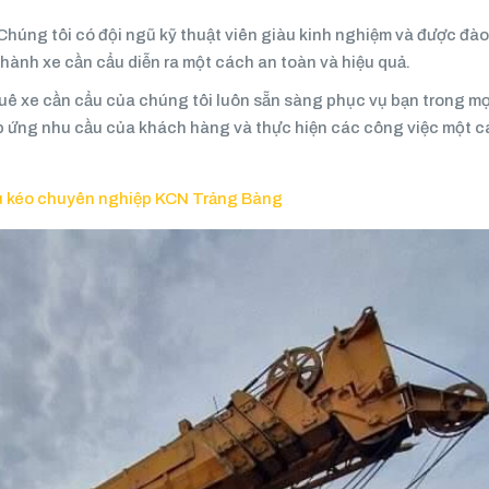
Chúng tôi có đội ngũ kỹ thuật viên giàu kinh nghiệm và được đào
hành xe cần cẩu diễn ra một cách an toàn và hiệu quả.
huê xe cần cẩu của chúng tôi luôn sẵn sàng phục vụ bạn trong mọ
p ứng nhu cầu của khách hàng và thực hiện các công việc một 
ầu kéo chuyên nghiệp KCN Trảng Bàng