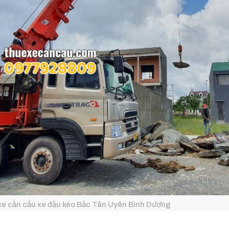
xe cần cẩu xe đầu kéo Bắc Tân Uyên Bình Dương