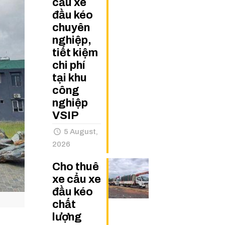
cẩu xe
đầu kéo
chuyên
nghiệp,
tiết kiệm
chi phí
tại khu
công
nghiệp
VSIP
5 August,
2026
Cho thuê
xe cẩu xe
đầu kéo
chất
lượng