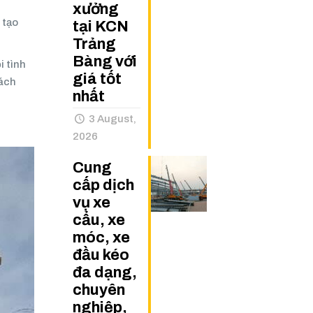
xưởng
 tạo
tại KCN
Trảng
Bàng với
i tình
giá tốt
cách
nhất
3 August,
2026
Cung
cấp dịch
vụ xe
cẩu, xe
móc, xe
đầu kéo
đa dạng,
chuyên
nghiệp,