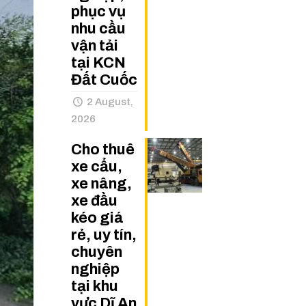
phục vụ
nhu cầu
vận tải
tại KCN
Đất Cuốc
2 August,
2026
Cho thuê
xe cẩu,
xe nâng,
xe đầu
kéo giá
rẻ, uy tín,
chuyên
nghiệp
tại khu
vực Dĩ An