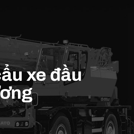
cẩu xe đầu
ương