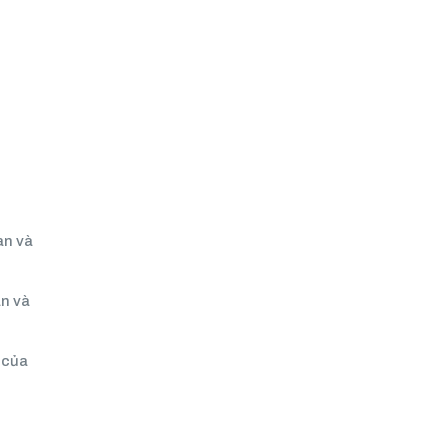
an và
àn và
 của