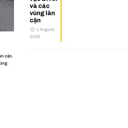
và các
vùng lân
cận
1 August,
2026
ân cận.
đúng