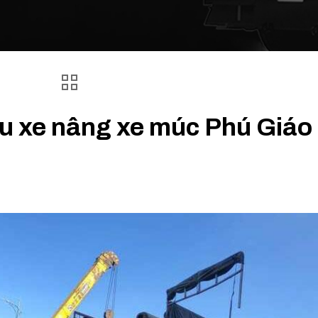
ẩu xe nâng xe múc Phú Giáo