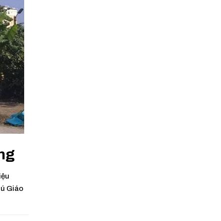
ng
iệu
hú Giáo