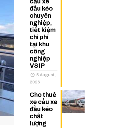
cẩu xe
đầu kéo
chuyên
nghiệp,
tiết kiệm
chi phí
tại khu
công
nghiệp
VSIP
5 August,
2026
Cho thuê
xe cẩu xe
đầu kéo
chất
lượng