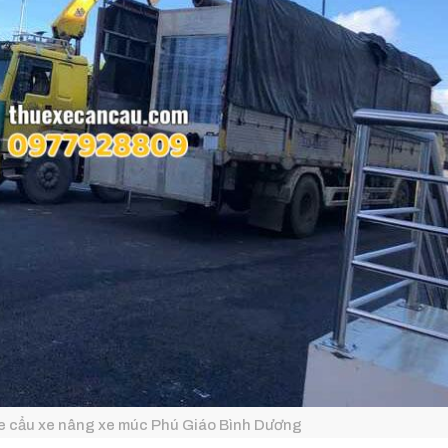
xe cẩu xe nâng xe múc Phú Giáo Bình Dương