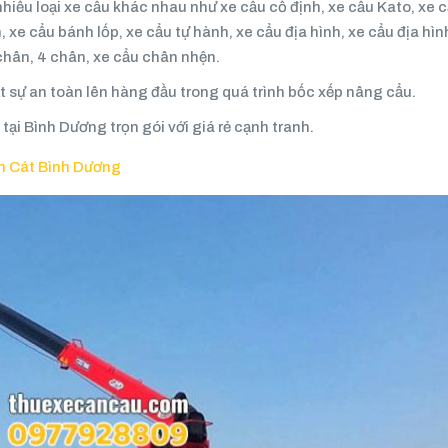
hiều loại xe cẩu khác nhau như xe cẩu cố định, xe cẩu Kato, xe c
 xe cẩu bánh lốp, xe cẩu tự hành, xe cẩu địa hình, xe cẩu địa hìn
 chân, 4 chân, xe cẩu chân nhện.
ặt sự an toàn lên hàng đầu trong quá trình bốc xếp nâng cẩu.
 tại Bình Dương trọn gói với giá rẻ cạnh tranh.
ến Cát Bình Dương