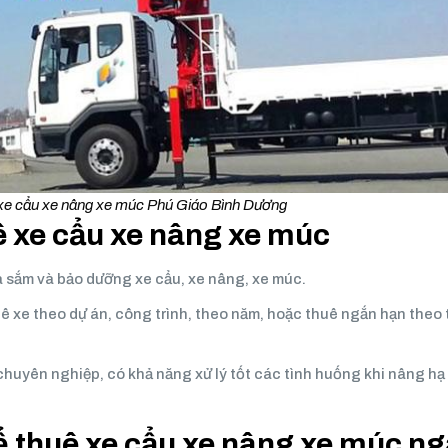
 xe cẩu xe nâng xe múc Phú Giáo Bình Dương
uê xe cẩu xe nâng xe múc
 sắm và bảo dưỡng xe cẩu, xe nâng, xe múc.
ê xe theo dự án, công trình, theo năm, hoặc thuê ngắn hạn theo 
huyên nghiệp, có khả năng xử lý tốt các tình huống khi nâng hạ
ể thuê xe cẩu xe nâng xe múc n