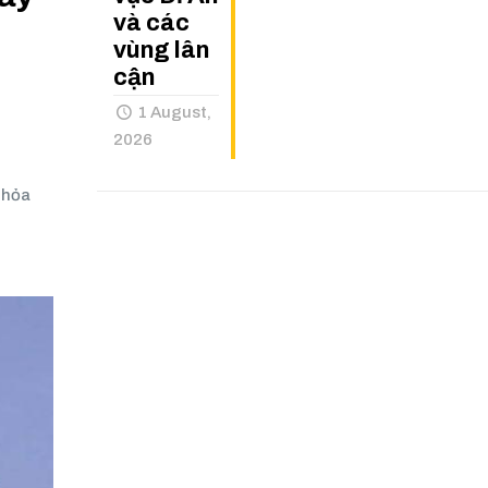
và các
vùng lân
cận
1 August,
2026
thỏa