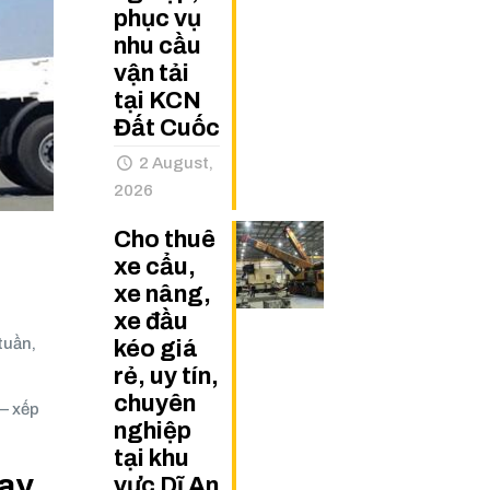
phục vụ
nhu cầu
vận tải
tại KCN
Đất Cuốc
2 August,
2026
Cho thuê
xe cẩu,
xe nâng,
xe đầu
tuần,
kéo giá
rẻ, uy tín,
chuyên
 – xếp
nghiệp
tại khu
gay
vực Dĩ An