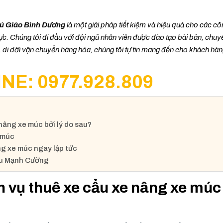
hú Giáo Bình Dương
là một giải pháp tiết kiệm và hiệu quả cho các côn
c. Chúng tôi đi đầu với đội ngũ nhân viên được đào tạo bài bản, chuy
 di dời vận chuyển hàng hóa, chúng tôi tự tin mang đến cho khách hàn
NE: 0977.928.809
nâng xe múc bởi lý do sau?
e múc
ng xe múc ngay lập tức
ẩu Mạnh Cường
h vụ thuê xe cẩu xe nâng xe múc