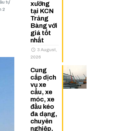
ẩu tự
xưởng
h 2
tại KCN
Trảng
Bàng với
giá tốt
nhất
3 August,
2026
Cung
cấp dịch
vụ xe
cẩu, xe
móc, xe
đầu kéo
đa dạng,
chuyên
nghiệp,