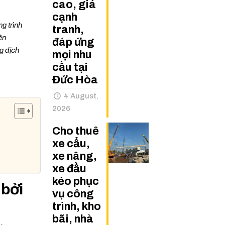
cao, giá
cạnh
g trình
tranh,
ên
đáp ứng
g dịch
mọi nhu
cầu tại
Đức Hòa
4 August,
2026
Cho thuê
xe cẩu,
xe nâng,
xe đầu
kéo phục
 bởi
vụ công
trình, kho
bãi, nhà