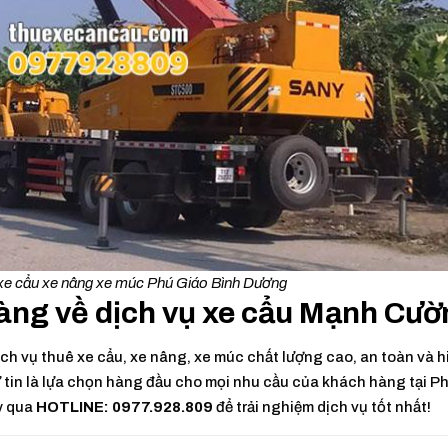
 xe cẩu xe nâng xe múc Phú Giáo Bình Dương
àng về dịch vụ xe cẩu Mạnh Cườ
h vụ thuê xe cẩu, xe nâng, xe múc chất lượng cao, an toàn và h
tự tin là lựa chọn hàng đầu cho mọi nhu cầu của khách hàng tại P
y qua
HOTLINE: 0977.928.809
để trải nghiệm dịch vụ tốt nhất!