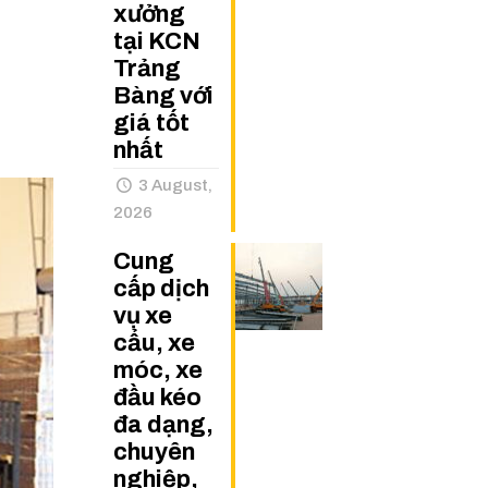
xưởng
tại KCN
Trảng
Bàng với
giá tốt
nhất
3 August,
2026
Cung
cấp dịch
vụ xe
cẩu, xe
móc, xe
đầu kéo
đa dạng,
chuyên
nghiệp,