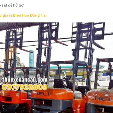
 sát để hỗ trợ.
c giá rẻ Biên Hòa Đồng Nai