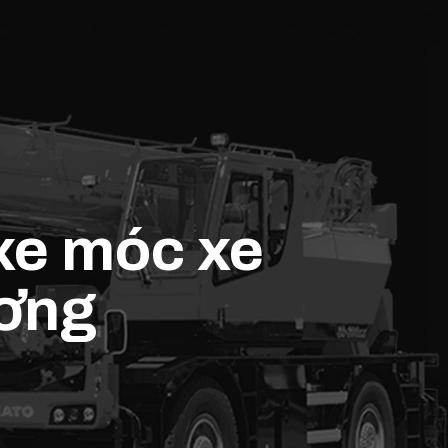
xe móc xe
ương