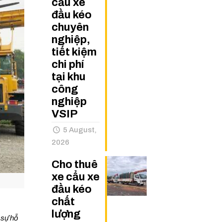
cẩu xe
đầu kéo
chuyên
nghiệp,
tiết kiệm
chi phí
tại khu
công
nghiệp
VSIP
5 August,
2026
Cho thuê
xe cẩu xe
đầu kéo
chất
lượng
 sự hỗ