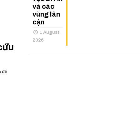
và các
vùng lân
cận
1 August,
2026
 cứu
c để