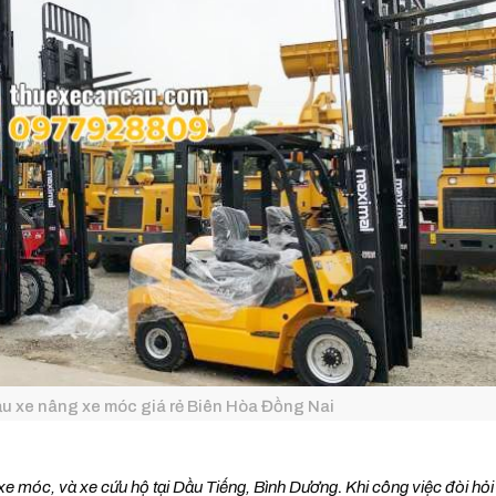
ẩu xe nâng xe móc giá rẻ Biên Hòa Đồng Nai
 xe móc, và xe cứu hộ tại Dầu Tiếng, Bình Dương
.
Khi công việc đòi hỏi