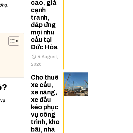
cao, giá
ưởng.
cạnh
tranh,
đáp ứng
mọi nhu
cầu tại
Đức Hòa
4 August,
2026
Cho thuê
xe cẩu,
ộ?
xe nâng,
xe đầu
 vụ
kéo phục
vụ công
trình, kho
bãi, nhà