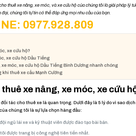
ho thuê xe nâng, xe móc, và xe cứu hộ của chúng tôi là giải pháp lý t
n đại, chúng tôi tự tin có thể đáp ứng mọi nhu cầu của bạn.
NE: 0977.928.809
óc, xe cứu hộ?
óc, xe cứu hộ Dầu Tiếng
g, xe móc, xe cứu hộ Dầu Tiếng Bình Dương nhanh chóng
ng khi thuê xe cẩu Mạnh Cường
 thuê xe nâng, xe móc, xe cứu h
đối tác cho thuê xe là quan trọng. Dưới đây là 5 lý do vì sao dịch
của chúng tôi là sự lựa chọn hàng đầu:
ội ngũ lái xe và kỹ thuật viên được đào tạo bài bản.
ôi được trang bị công nghệ tiên tiến nhất.